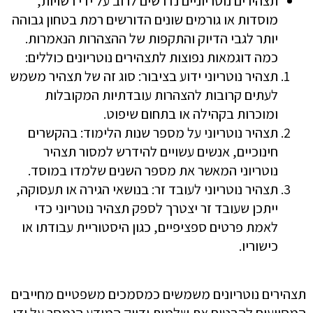
תצהירים נוטריוניים נדרשים לרוב על ידי רשויות,
מוסדות או גורמים שונים הדורשים רמת בטחון גבוהה
יותר לגבי הדיוק והתקפות של ההצהרות הנאמרות.
כמה דוגמאות נפוצות לתצהירים נוטריונים כוללים:
תצהיר נוטריוני ידוע בציבור: סוג זה של תצהיר משמש
לעתים קרובות להצהרות עובדתיות המקובלות
ומוכרות בקהילה או בתחום שיפוט.
תצהיר נוטריוני על מספר שנות הלימוד: בהקשרים
חינוכיים, אנשים עשויים להידרש למסור תצהיר
נוטריוני המאשר את מספר השנים שלמדו במוסד.
תצהיר נוטריוני לעובד זר: בנושאי הגירה או תעסוקה,
ייתכן שעובד זר יצטרך לספק תצהיר נוטריוני כדי
לאמת פרטים ספציפיים, כגון היסטוריית עבודתו או
כישוריו.
תצהירים נוטריונים משמשים כמסמכים משפטיים מחייבים
המסייעים להבטיח את שלמות ודיוק המידע הנמסר על ידי