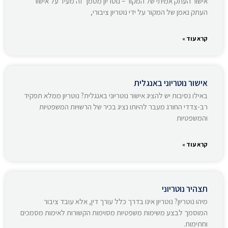
אישור העתק אמיתי של המקור – נוטריון מסמך זה מעיד על אישור
העתק נאמן של המקור על ידי נוטריון ציבורי,
קרא עוד »
אישור נוטריוני באנגלית
באילו נסיבות יש להציג אישור נוטריוני באנגלית? נוטריון ממלא תפקיד
רב-צדדי החורג מעבר להיותו נציג בכיר של הרשויות המשפטיות
והמשפטיות
קרא עוד »
תצהיר נוטריוני
מיהו נוטריון? נוטריון אינו בדרך כלל עורך דין, אלא עובד ציבור
המוסמך לבצע משימות משפטיות מסוימות הקשורות לאימות מסמכים
וחתימות.